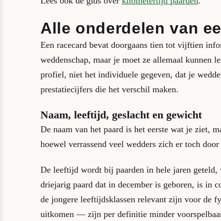
Lees ook de gids over
kilometertijd paarden
.
Alle onderdelen van ee
Een racecard bevat doorgaans tien tot vijftien inf
weddenschap, maar je moet ze allemaal kunnen lez
profiel, niet het individuele gegeven, dat je wed
prestatiecijfers die het verschil maken.
Naam, leeftijd, geslacht en gewicht
De naam van het paard is het eerste wat je ziet, m
hoewel verrassend veel wedders zich er toch door la
De leeftijd wordt bij paarden in hele jaren geteld
driejarig paard dat in december is geboren, is in 
de jongere leeftijdsklassen relevant zijn voor de 
uitkomen — zijn per definitie minder voorspelbaar