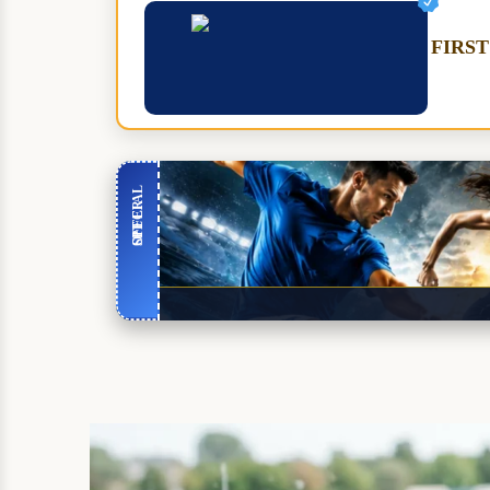
FIRST
S
P
E
C
I
A
L
O
F
F
E
R