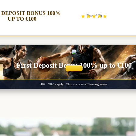
 DEPOSIT BONUS 100%
★★★★★
Rate it! (0)
UP TO €100
First Deposit Bonus 100% up to €100
18+ · T&Cs apply · This site is an affiliate aggregator.