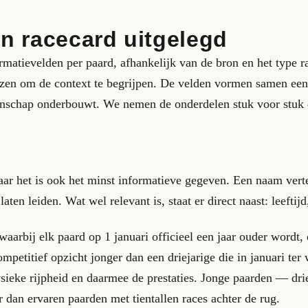
n racecard uitgelegd
ormatievelden per paard, afhankelijk van de bron en het type ra
en om de context te begrijpen. De velden vormen samen een p
denschap onderbouwt. We nemen de onderdelen stuk voor stuk do
aar het is ook het minst informatieve gegeven. Een naam verte
ten leiden. Wat wel relevant is, staat er direct naast: leeftij
, waarbij elk paard op 1 januari officieel een jaar ouder word
competitief opzicht jonger dan een driejarige die in januari te
fysieke rijpheid en daarmee de prestaties. Jonge paarden — dri
 dan ervaren paarden met tientallen races achter de rug.