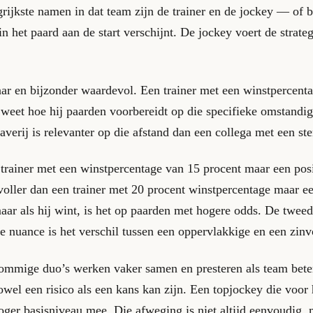
rijkste namen in dat team zijn de trainer en de jockey — of bi
 het paard aan de start verschijnt. De jockey voert de strategi
baar en bijzonder waardevol. Een trainer met een winstpercent
r weet hoe hij paarden voorbereidt op die specifieke omstandi
averij is relevanter op die afstand dan een collega met een ste
 trainer met een winstpercentage van 15 procent maar een po
voller dan een trainer met 20 procent winstpercentage maar ee
aar als hij wint, is het op paarden met hogere odds. De tweede
 nuance is het verschil tussen een oppervlakkige en een zinvol
Sommige duo’s werken vaker samen en presteren als team beter
el een risico als een kans kan zijn. Een topjockey die voor h
oger basisniveau mee. Die afweging is niet altijd eenvoudig, 