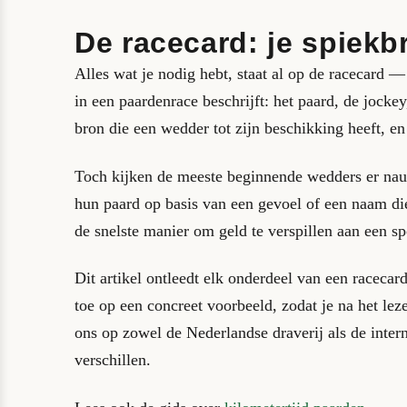
De racecard: je spiekbr
Alles wat je nodig hebt, staat al op de racecard 
in een paardenrace beschrijft: het paard, de jock
bron die een wedder tot zijn beschikking heeft, en 
Toch kijken de meeste beginnende wedders er nauw
hun paard op basis van een gevoel of een naam die 
de snelste manier om geld te verspillen aan een spo
Dit artikel ontleedt elk onderdeel van een racecar
toe op een concreet voorbeeld, zodat je na het l
ons op zowel de Nederlandse draverij als de intern
verschillen.