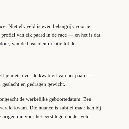
ce. Niet elk veld is even belangrijk voor je
rofiel van elk paard in de race — en het is dat
or, van de basisidentificatie tot de
lt je niets over de kwaliteit van het paard —
d, geslacht en gedragen gewicht.
t, ongeacht de werkelijke geboortedatum. Een
r wereld kwam. Die nuance is subtiel maar kan bij
ejarigen die voor het eerst tegen ouder veld