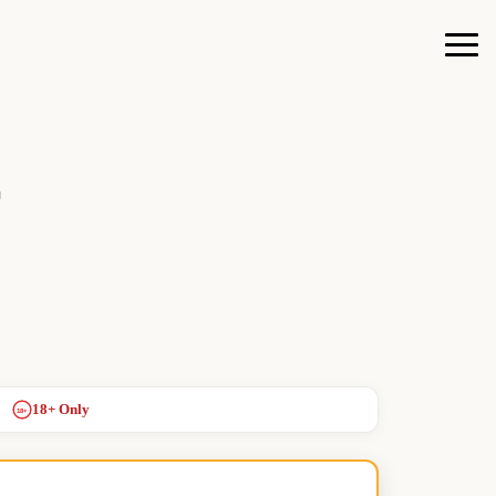
E
18+ Only
18+